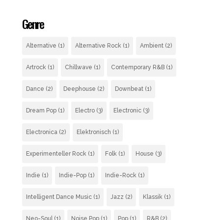
Genre
Alternative
(1)
Alternative Rock
(1)
Ambient
(2)
Artrock
(1)
Chillwave
(1)
Contemporary R&B
(1)
Dance
(2)
Deephouse
(2)
Downbeat
(1)
Dream Pop
(1)
Electro
(3)
Electronic
(3)
Electronica
(2)
Elektronisch
(1)
Experimenteller Rock
(1)
Folk
(1)
House
(3)
Indie
(1)
Indie-Pop
(1)
Indie-Rock
(1)
Intelligent Dance Music
(1)
Jazz
(2)
Klassik
(1)
Neo-Soul
(1)
Noise Pop
(1)
Pop
(1)
R&B
(2)