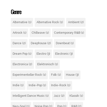
Genre
Alternative
(1)
Alternative Rock
(1)
Ambient
(2)
Artrock
(1)
Chillwave
(1)
Contemporary R&B
(1)
Dance
(2)
Deephouse
(2)
Downbeat
(1)
Dream Pop
(1)
Electro
(3)
Electronic
(3)
Electronica
(2)
Elektronisch
(1)
Experimenteller Rock
(1)
Folk
(1)
House
(3)
Indie
(1)
Indie-Pop
(1)
Indie-Rock
(1)
Intelligent Dance Music
(1)
Jazz
(2)
Klassik
(1)
Neo-Soul
(1)
Noise Pop
(1)
Pop
(1)
R&B
(2)