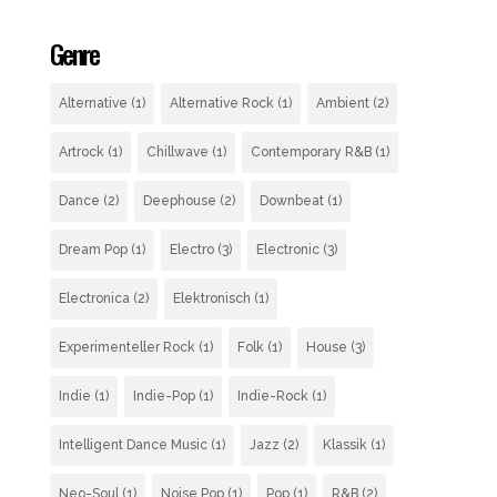
Genre
Alternative
(1)
Alternative Rock
(1)
Ambient
(2)
Artrock
(1)
Chillwave
(1)
Contemporary R&B
(1)
Dance
(2)
Deephouse
(2)
Downbeat
(1)
Dream Pop
(1)
Electro
(3)
Electronic
(3)
Electronica
(2)
Elektronisch
(1)
Experimenteller Rock
(1)
Folk
(1)
House
(3)
Indie
(1)
Indie-Pop
(1)
Indie-Rock
(1)
Intelligent Dance Music
(1)
Jazz
(2)
Klassik
(1)
Neo-Soul
(1)
Noise Pop
(1)
Pop
(1)
R&B
(2)